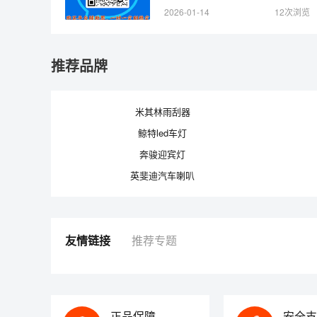
2026-01-14
12次浏览
推荐品牌
米其林雨刮器
鲸特led车灯
奔骏迎宾灯
英斐迪汽车喇叭
友情链接
推荐专题
正品保障
安全支