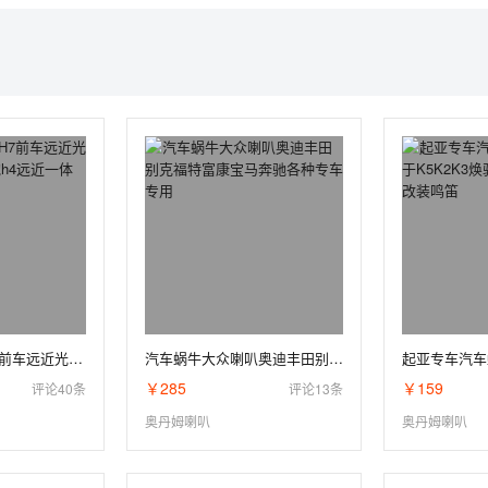
汽车led大灯H1H7前车远近光灯改装超亮激光炮h4远近一体9005强光
汽车蜗牛大众喇叭奥迪丰田别克福特富康宝马奔驰各种专车专用
￥285
￥159
评论40条
评论13条
奥丹姆喇叭
奥丹姆喇叭