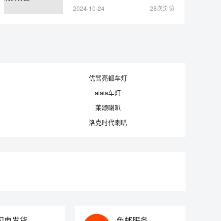
2024-10-24
28次浏览
优驾亮都车灯
aiaia车灯
莱颂喇叭
洛克时代喇叭
闪电发货
免邮服务