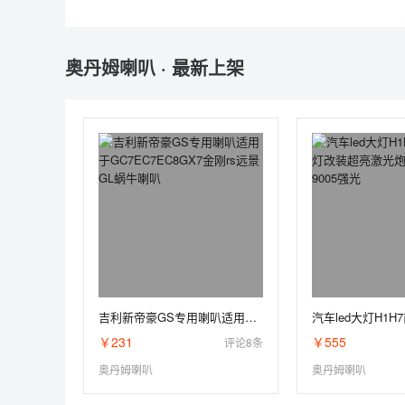
奥丹姆喇叭 · 最新上架
吉利新帝豪GS专用喇叭适用于GC7EC7EC8GX7金刚rs远景GL蜗牛喇叭
￥231
￥555
评论8条
奥丹姆喇叭
奥丹姆喇叭