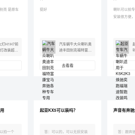
挺好
喇叭可以拍专
安装很方便，
大灯H1H7前
汽车蜗牛大众喇叭奥
灯改装超亮
迪丰田别克福特富康
4远近一体
宝马奔驰各种专车专
光
用
去看看
用
起亚KX5可以装吗？
声音有奔驰
以拍一个
答：可以的，可以无损安装
答：跟奔