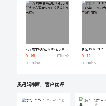
汽车蜗牛喇叭超响12v防水高低奔驰音通用双喇叭改装摩托车电瓶车
￥195
￥159
评论47条
奥丹姆喇叭
奥丹姆喇叭
奥丹姆喇叭 · 客户优评
*0**a
2022-05-15评论
*燃**单
论