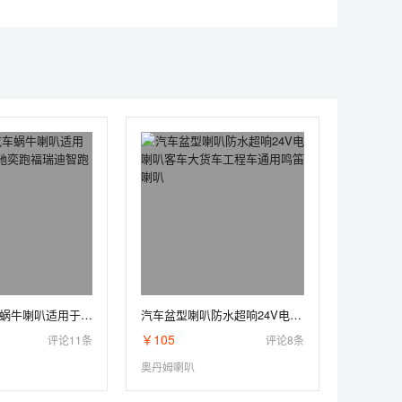
起亚专车汽车蜗牛喇叭适用于K5K2K3焕驰奕跑福瑞迪智跑改装鸣笛
汽车盆型喇叭防水超响24V电喇叭客车大货车工程车通用鸣笛喇叭
￥105
评论11条
评论8条
奥丹姆喇叭