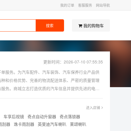
我的订单
客服服务
网站导航
我的购物车
搜索
更新时间：2026-07-10 07:55:35
下单服务。为汽车配件、汽车装饰、汽车保养行业产品供
品种和价格优势、完善的物流配送体系、严密的质量管理
务服务。商城立志打造优质的汽车信息并提供先进的电子
网上销售店铺，提供奥丹姆喇叭产品信息，用户可以通过
到，大量的用户向我们咨询有关奥丹姆喇叭的相关问题，
进入店铺
有用吗？奥丹姆喇叭图片，奥丹姆喇叭厂家等。关于此类
车享后视镜
奇点自动升窗器
奇点落锁器
雨刮器
逸卡雨刮器
英斐迪汽车喇叭
莱颂喇叭