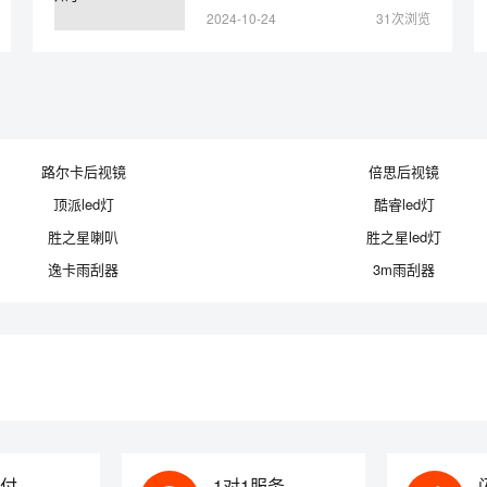
2024-10-24
31次浏览
路尔卡后视镜
倍思后视镜
顶派led灯
酷睿led灯
胜之星喇叭
胜之星led灯
逸卡雨刮器
3m雨刮器
付
1对1服务