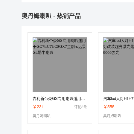
奥丹姆喇叭 · 热销产品
吉利新帝豪GS专用喇叭适用于GC7EC7EC8GX7金刚rs远景GL蜗牛喇叭
￥231
￥555
评论8条
奥丹姆喇叭
奥丹姆喇叭