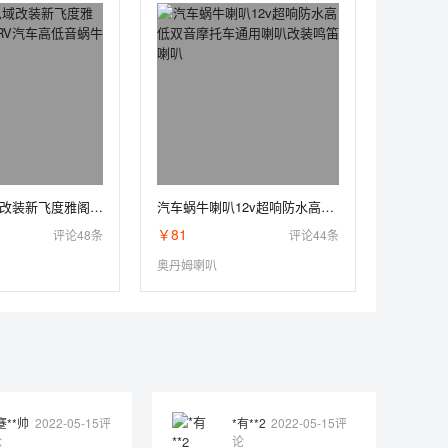
本田十代思域改装新飞度雅阁锋范哥瑞CRV汽车高低音蜗牛喇叭鸣笛
汽车蜗牛喇叭12v超响防水高低双音摩托车通用喇叭改装鸣笛喇叭
￥81
评论48条
评论44条
奥丹姆喇叭
蹇**帅
2022-05-15评
*有**2
2022-05-15评
论
论