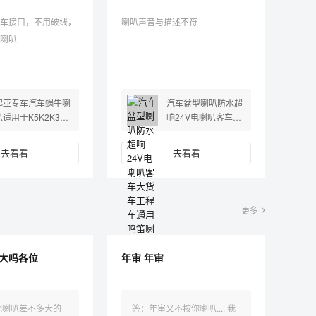
车接口，不用破线，
喇叭声音与描述不符
喇叭
起亚专车汽车蜗牛喇
汽车盆型喇叭防水超
叭适用于K5K2K3焕
响24V电喇叭客车大
驰奕跑福瑞迪智跑改
货车工程车通用鸣笛
装鸣笛
喇叭
去看看
去看看
更多
大吗各位
年审 年审
驰喇叭差不多大的
答：年审又不按你喇叭.... 我