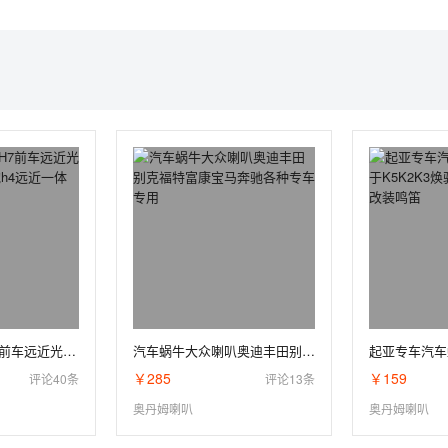
汽车led大灯H1H7前车远近光灯改装超亮激光炮h4远近一体9005强光
汽车蜗牛大众喇叭奥迪丰田别克福特富康宝马奔驰各种专车专用
￥285
￥159
评论40条
评论13条
奥丹姆喇叭
奥丹姆喇叭