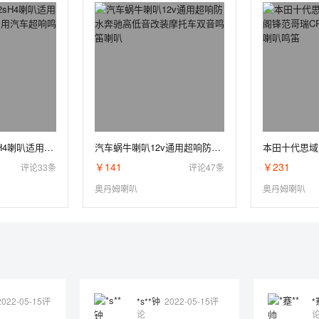
长城H6H7H9H2sH4喇叭适用于哈弗F5F7F7x专用汽车超响鸣笛蜗牛喇叭
汽车蜗牛喇叭12v通用超响防水奔驰高低音改装摩托车双音鸣笛喇叭
￥141
￥231
评论33条
评论47条
奥丹姆喇叭
奥丹姆喇叭
2022-05-15评
*s**钟
2022-05-15评
*
论