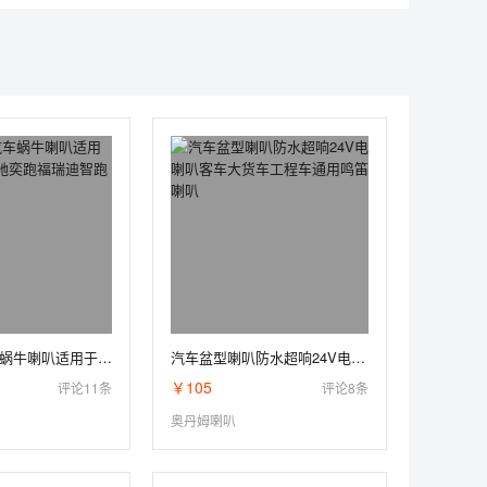
起亚专车汽车蜗牛喇叭适用于K5K2K3焕驰奕跑福瑞迪智跑改装鸣笛
汽车盆型喇叭防水超响24V电喇叭客车大货车工程车通用鸣笛喇叭
￥105
评论11条
评论8条
奥丹姆喇叭