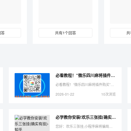
回答
共有1个回答
共
必看教程！“微乐四川麻将插件购买”（铺牌器购买）-哔哩哔哩
必看教程！“微乐四川麻将插件购买”（铺牌器购买）-哔哩哔哩您好本篇文章给大家谈谈怎样看出手机打牌开挂没，以及手机麻将怎么看出来是开挂对应的知识点，希望对各位有所帮助，不要忘了收藏本 ...
2026-01-22
10次浏览
必学教你安装!欢乐三张挂(确实有挂)-知乎
您好：欢乐三张挂,小程序麻将骗局大揭秘，微信打牌可以开挂的，很多玩家在这款游戏中打牌都会发现很多用户的牌特别好，总是好牌，而且好像能看到-人的牌一样。所以很多小伙伴就怀疑这款游戏是 ...