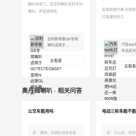
喇叭收到了，这次的喇叭买的才叫
安装快捷方便 光线特别亮 是原车
喇叭，声音很响亮
灯亮度的好几
吉利新帝豪GS专用
汽车led
喇叭适用于
车远近光
GC7EC7EC8GX7金
激光炮h
刚rs远景GL蜗牛喇叭
去看看
9005强
去看看
奥丹姆喇叭 · 相关问答
公交车能用吗
电动三轮车能不能
答：通用，详细的请咨询客
答：可以的，你可