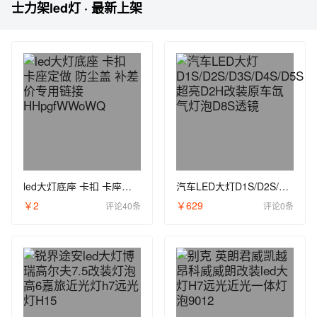
士力架led灯 · 最新上架
led大灯底座 卡扣 卡座定做 防尘盖 补差价专用链接HHpgfWWoWQ
汽车LED大灯D1S/D2S/D3S/D4S/D5S超亮D2H改装原车氙气灯泡D8S透镜
￥2
￥629
评论40条
评论0条