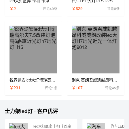
led大灯底座 卡扣 卡座定做 防尘盖 补差价专用链接HHpgfWWoWQ
汽车LED大灯D1S/D2S/D3S/D4S/D5S超亮D2H改装原车氙气灯泡D8S透镜
￥2
￥629
评论40条
评论0条
锐界途安led大灯博瑞高尔夫7.5改装灯泡高6嘉旅近光灯h7远光灯H15
别克 英朗君威凯越昂科威威朗改装led大灯H7远光近光一体灯泡9012
￥231
￥107
评论1条
评论45条
士力架led灯 · 客户优评
led大灯底座 卡扣 卡座定
汽车LED大