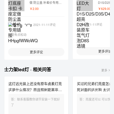
做 防尘盖 补差价专用链
D1S/D2S/D
接HHpgfWWoWQ
超亮D2H
￥2.00
￥629.00
泡D8S透镜
2021-11-11评论
*z**g
2021-11-11评论
卡座有点松动
更多评论
更多评论
士力架led灯 · 相关问答
更多
这灯远光装上还没有原车卤素灯亮
买过的兄弟们亮度怎么
这是什么情况？而且照射距离非常
死对面的远光狗 太讨
近，远处的就看不到
答：联系客服教你调节安装一下就好
答：亮度还可以 
了