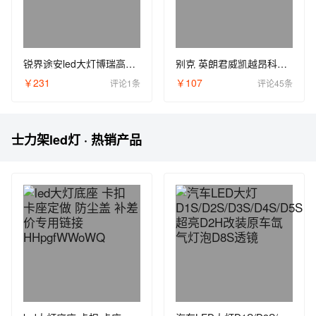
锐界途安led大灯博瑞高尔夫7.5改装灯泡高6嘉旅近光灯h7远光灯H15
别克 英朗君威凯越昂科威威朗改装led大灯H7远光近光一体灯泡9012
￥231
￥107
评论1条
评论45条
士力架led灯 · 热销产品