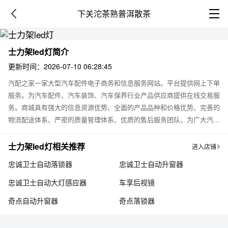
下关沱茶熟普洱散茶
士力架led灯简介
更新时间：2026-07-10 06:28:45
汽配之家一家大型汽车配件电子商务和信息服务网站。平台提供网上下单
服务。为汽车配件、汽车装饰、汽车保养行业产品供应商提供在线交易服
务。商城具有强大的信息资源优势、全面的产品品种和价格优势、完善的
物流配送体系、严密的质量管理体系、优质的售后服务团队，为广大汽车
用户提供优质信息服务和商务服务。商城立志打造优质的汽车信息并提供
先进的电子商务应用模式，全力促进本行业的进步和发展。本商城为士力
士力架led灯相关推荐
进入店铺
架led灯网上销售店铺，提供士力架led灯产品信息，用户可以通过此平台
忠诚卫士自动落锁器
忠诚卫士自动升窗器
了解士力架led灯价格，士力架led灯图片及产品使用说明。了解到，大量
的用户向我们咨询有关士力架led灯的相关问题，比如：士力架led灯效果
忠诚卫士自动大灯感应器
车享后视镜
怎么样，价格多少钱，怎么使用，士力架led灯有用吗？士力架led灯图
奇点自动升窗器
奇点落锁器
片，士力架led灯厂家等。关于此类问题，用户都可以在我们平台留言，
我们会第一时间回复疑问。