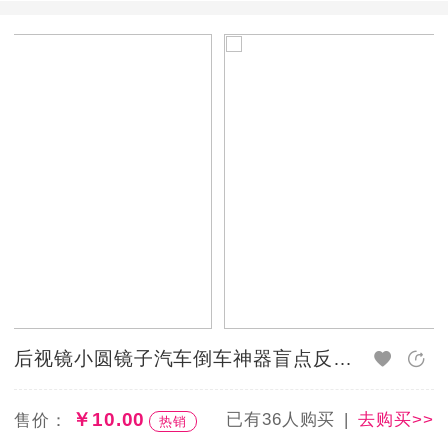
供先进的电子商务应用模式，全力促进本行业的进步
和发展。本商城为路尔卡后视镜网上销售店铺，提供
路尔卡后视镜产品信息，用户可以通过此平台了解路
尔卡后视镜价格，路尔卡后视镜图片及产品使用说
明。了解到，大量的用户向我们咨询有关路尔卡后视
镜的相关问题，比如：路尔卡后视镜效果怎么样，价
格多少钱，怎么使用，路尔卡后视镜有用吗？路尔卡
后视镜图片，路尔卡后视镜厂家等。关于此类问题，
用户都可以在我们平台留言，我们会第一时间回复疑
问。
后视镜小圆镜子汽车倒车神器盲点反光辅助盲区360度广角高清小车
￥10.00
已有36人购买
去购买>>
售价：
热销