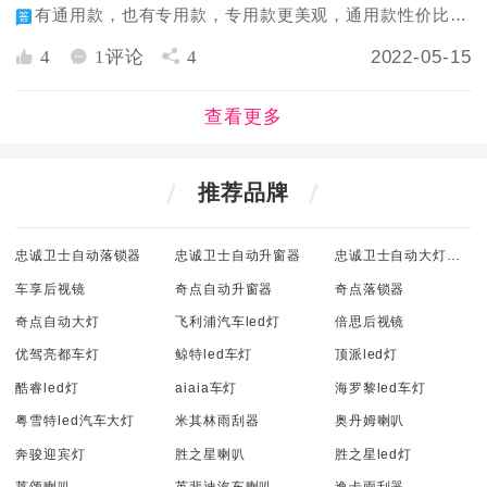
有通用款，也有专用款，专用款更美观，通用款性价比更高哦
4
1评论
4
2022-05-15
查看更多
推荐品牌
忠诚卫士自动落锁器
忠诚卫士自动升窗器
忠诚卫士自动大灯感应器
车享后视镜
奇点自动升窗器
奇点落锁器
奇点自动大灯
飞利浦汽车led灯
倍思后视镜
优驾亮都车灯
鲸特led车灯
顶派led灯
酷睿led灯
aiaia车灯
海罗黎led车灯
粤雪特led汽车大灯
米其林雨刮器
奥丹姆喇叭
奔骏迎宾灯
胜之星喇叭
胜之星led灯