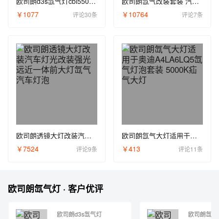
欧司朗d3s氙气灯cbi5500k疝气灯泡超亮强光一体化氙气汽车大灯泡
欧司朗氙气改装套装 汽车大灯改装D1S氙气灯泡 35W安定器
￥1077
￥10764
评论30条
评论7条
欧司朗透镜大灯改装汽车灯光改装强光远近一体前大灯氙气汽车灯泡
欧司朗氙气大灯适用于奥迪A4LA6LQ5氙气灯泡套装 5000K疝气大灯
￥7524
￥413
评论9条
评论11条
欧司朗氙气灯 · 客户优评
欧司朗d3s氙气灯
欧司朗氙气改