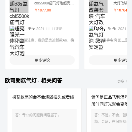
cbi5500k疝气灯泡超亮强
大灯改装D
光一体化氙气汽车大灯泡
35W安定器
￥1077.00
￥10764.0
*f**v
2021-11-11评论
*h**b
2021-1
各位买家请注意，我的是奥迪新款A6，换
了这个光
更多评论
更多评论
欧司朗氙气灯 · 相关问答
更多
换瓦数高的会不会烧毁插头或者线
请问是正品飞利浦吗？
段时间灯光就会变暗了
答：专业的问题得问客服了，
答：不是，不会，暂时没
题，会暗，在保修期可以