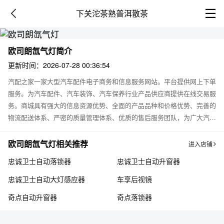
下关沱茶熟普洱散茶
欧司朗氙气灯简介
更新时间：2026-07-28 00:36:54
汽配之家一家大型汽车配件电子商务和信息服务网站。平台提供网上下单
服务。为汽车配件、汽车装饰、汽车保养行业产品供应商提供在线交易服
务。商城具有强大的信息资源优势、全面的产品品种和价格优势、完善的
物流配送体系、严密的质量管理体系、优质的售后服务团队，为广大汽车
用户提供优质信息服务和商务服务。商城立志打造优质的汽车信息并提供
先进的电子商务应用模式，全力促进本行业的进步和发展。本商城为欧司
欧司朗氙气灯相关推荐
进入店铺
朗氙气灯网上销售店铺，提供欧司朗氙气灯产品信息，用户可以通过此平
忠诚卫士自动落锁器
忠诚卫士自动升窗器
台了解欧司朗氙气灯价格，欧司朗氙气灯图片及产品使用说明。了解到，
大量的用户向我们咨询有关欧司朗氙气灯的相关问题，比如：欧司朗氙气
忠诚卫士自动大灯感应器
车享后视镜
灯效果怎么样，价格多少钱，怎么使用，欧司朗氙气灯有用吗？欧司朗氙
奇点自动升窗器
奇点落锁器
气灯图片，欧司朗氙气灯厂家等。关于此类问题，用户都可以在我们平台
留言，我们会第一时间回复疑问。