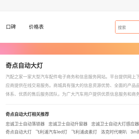
口碑
价格表
奇点自动大灯
汽配之家一家大型汽车配件电子商务和信息服务网站。平台提供网上
应商提供在线交易服务。商城具有强大的信息资源优势、全面的产品
体系、优质的售后服务团队，为广大汽车用户提供优质信息服务和商
商务应用模式，全力促进本行业的进步和发展。本商城为奇点自动大
通过此平台了解奇点自动大灯价格，奇点自动大灯图片及产品使用说
奇点自动大灯相关推荐
相关问题，比如：奇点自动大灯效果怎么样，价格多少钱，怎么使用
忠诚卫士自动落锁器
忠诚卫士自动升窗器
忠诚卫士自动大灯感应器
灯厂家等。关于此类问题，用户都可以在我们平台留言，我们会第一
奇点自动大灯
飞利浦汽车led灯
飞利浦卤素灯
洛克时代喇叭
3m