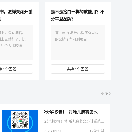
书，怎样关闭开锁
是不是接口一样的就能用？不
？
分车型品牌？
明书，没有细看。
答：vx 车易升小程序有对应
插上去就行了，比
的品牌车型可刷项目
了！个人比较满
有1个回答
共有1个回答
更多
2分钟秒懂！“打哈儿麻将怎么让系统发好牌”（铺牌器购买）-哔哩哔哩
2分钟秒懂！“打哈儿麻将怎么让系统发好牌”（铺牌器购买）-哔哩哔哩 无需打开直接搜索微信：操作使用教程 1.亲,实际上雀神手机麻将助赢神器购买是可以开挂的,确实 ...
2026-01-20
12次浏览