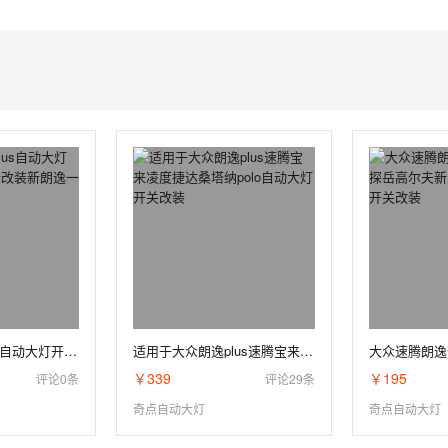
奇点大众朗逸plus自动大灯开关原厂车窗升降改装新朗逸一键升窗器
适用于大众朗逸plus速腾宝来凌度捷达桑塔纳polo自动大灯开关改装
￥339
￥195
评论0条
评论29条
奇点自动大灯
奇点自动大灯