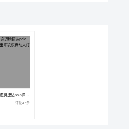
大众速腾朗逸迈腾捷达polo探岳高尔夫新宝来凌渡自动大灯开关改装
评论47条