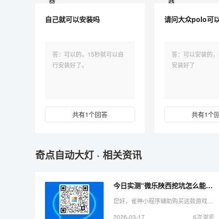
自己就可以安装吗
请问大众polo可
答：可以的，15秒就可以自
答：可以安装的，
行安装好了。
安装好了
共有1个回答
共有1个
奇点自动大灯 · 相关资讯
今日实测“微乐陕西挖坑怎么能拿到好牌”（助赢神器购买）-哔哩哔哩
您好，雀神小程序辅助购买这款游戏可以开挂的，确实是有挂的，需要了解加微 好像能看到其他人的牌一样。所以很多小伙伴就怀疑这款游戏是不是有挂，实际上这款游戏确实是有挂的 ...
2026-03-17
6次浏览