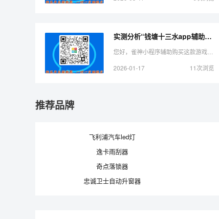
实测分析“钱塘十三水app辅助器”（铺牌器购买）-哔哩哔哩
您好，雀神小程序辅助购买这款游戏可以开挂的，确实是有挂的，需要了解加微 好像能看到其他人的牌一样。所以很多小伙伴就怀疑这款游戏是不是有挂，实际上这款游戏确实是有挂的 ...
2026-01-17
11次浏览
推荐品牌
飞利浦汽车led灯
逸卡雨刮器
奇点落锁器
忠诚卫士自动升窗器