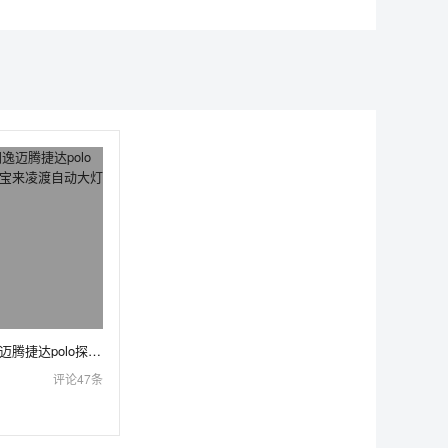
大众速腾朗逸迈腾捷达polo探岳高尔夫新宝来凌渡自动大灯开关改装
评论47条