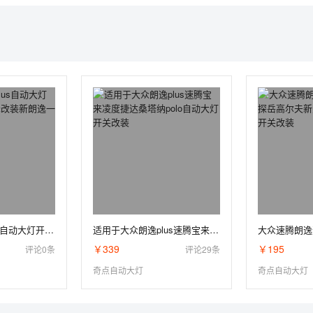
奇点大众朗逸plus自动大灯开关原厂车窗升降改装新朗逸一键升窗器
适用于大众朗逸plus速腾宝来凌度捷达桑塔纳polo自动大灯开关改装
￥339
￥195
评论0条
评论29条
奇点自动大灯
奇点自动大灯