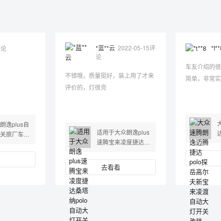
*t**
*蓝**云
2022-05-15评
评论
论
车友介绍的很
不错哦，质量挺好，装上用了才来
简单，非常实
评价的，灯很亮
朗逸plus自
适用于大众朗逸plus
关原厂车窗
速腾宝来凌度捷达桑
新朗逸一键
塔纳polo自动大灯开
关改装
去看看