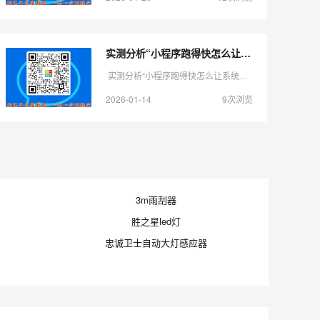
实测分析“小程序跑得快怎么让系统发好牌”（铺牌器购买）-哔哩哔哩
实测分析“小程序跑得快怎么让系统发好牌”（铺牌器购买）-哔哩哔哩 无需打开直接搜索微信：操作使用教程 1.亲,实际上雀神手机麻将助赢神器购买是可以开挂的,确实有 ...
2026-01-14
9次浏览
3m雨刮器
胜之星led灯
忠诚卫士自动大灯感应器