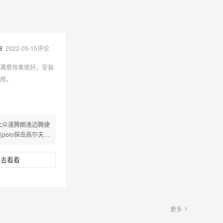
8
2022-05-15评论
满意效果很好，安装
用。
大众速腾朗逸迈腾捷
达polo探岳高尔夫新
宝来凌渡自动大灯开
关改装
去看看
更多