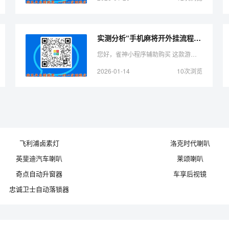
实测分析“手机麻将开外挂流程”（助赢神器购买）-哔哩哔哩
您好，雀神小程序辅助购买 这款游戏可以开挂的，确实是有挂的，需要了解加微 很多玩家在这款游戏中打牌都会发现很多用户的牌特别好，总是好牌，而且好像能看到其他人的牌一样。所以很多 ...
2026-01-14
10次浏览
飞利浦卤素灯
洛克时代喇叭
英斐迪汽车喇叭
莱颂喇叭
奇点自动升窗器
车享后视镜
忠诚卫士自动落锁器