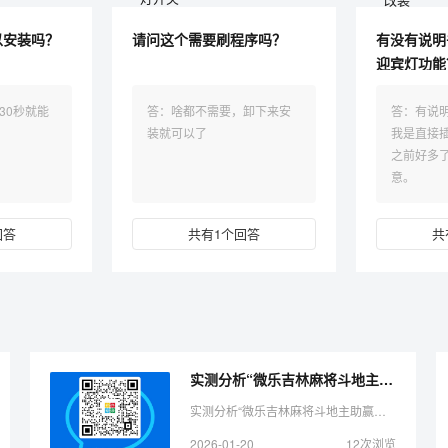
以安装吗？
请问这个需要刷程序吗？
有没有说明
迎宾灯功能
30秒就能
答：啥都不需要，卸下来安
答：有说
装就可以了
我是直接
之前好多
意。
回答
共有1个回答
共
实测分析“微乐吉林麻将斗地主助赢神器”（详细开挂教程）-哔哩哔哩
实测分析“微乐吉林麻将斗地主助赢神器”（详细开挂教程）-哔哩哔哩您好本篇文章给大家谈谈怎样看出手机打牌开挂没，以及手机麻将怎么看出来是开挂对应的知识点，希望对各位有所帮助，不要忘了 ...
2026-01-20
12次浏览