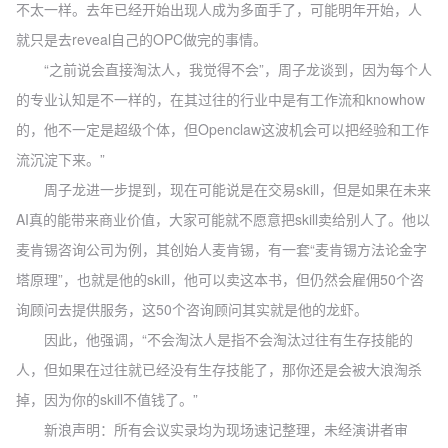
不太一样。去年已经开始出现人成为多面手了，可能明年开始，人
就只是去reveal自己的OPC做完的事情。
“之前说会直接淘汰人，我觉得不会”，周子龙谈到，因为每个人
的专业认知是不一样的，在其过往的行业中是有工作流和knowhow
的，他不一定是超级个体，但Openclaw这波机会可以把经验和工作
流沉淀下来。”
周子龙进一步提到，现在可能说是在交易skill，但是如果在未来
AI真的能带来商业价值，大家可能就不愿意把skill卖给别人了。他以
麦肯锡咨询公司为例，其创始人麦肯锡，有一套“麦肯锡方法论金字
塔原理”，也就是他的skill，他可以卖这本书，但仍然会雇佣50个咨
询顾问去提供服务，这50个咨询顾问其实就是他的龙虾。
因此，他强调，“不会淘汰人是指不会淘汰过往有生存技能的
人，但如果在过往就已经没有生存技能了，那你还是会被大浪淘杀
掉，因为你的skill不值钱了。”
新浪声明：所有会议实录均为现场速记整理，未经演讲者审