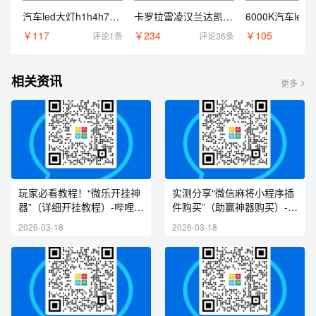
汽车led大灯h1h4h7远近一体强光9005H11激光55W9012车灯超亮灯泡
卡罗拉雷凌汉兰达凯美瑞威驰锐志花冠RAV4改装车灯泡LED大灯强光
￥117
￥234
￥105
评论1条
评论36条
相关资讯
更多
玩家必看教程！“微乐开挂神
实测分享“微信麻将小程序插
器”（详细开挂教程）-哔哩哔
件购买”（助赢神器购买）-哔
哩
哩哔哩
2026-03-18
2026-03-18