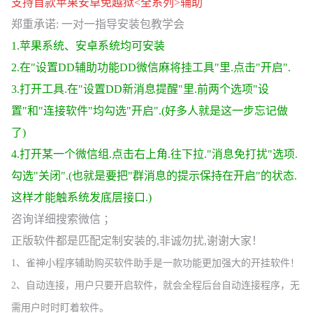
支持首款苹果安卓免越狱<全系列>辅助
郑重承诺: 一对一指导安装包教学会
1
.苹果系统、安卓系统均可安装
2.在"设置DD辅助功能DD微信麻将挂工具"里.点击"开启".
3.打开工具.在"设置DD新消息提醒"里.前两个选项"设
置"和"连接软件"均勾选"开启".(好多人就是这一步忘记做
了)
4.打开某一个微信组.点击右上角.往下拉."消息免打扰"选项.
勾选"关闭".(也就是要把"群消息的提示保持在开启"的状态.
这样才能触系统发底层接口.)
咨询详细搜索微信 ；
正版软件都是匹配定制安装的,非诚勿扰,谢谢大家！
1、雀神小程序辅助购买软件助手是一款功能更加强大的开挂软件！
2、自动连接，用户只要开启软件，就会全程后台自动连接程序，无
需用户时时盯着软件。