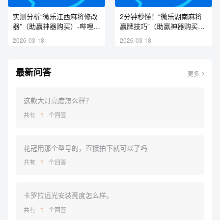
实测分析“微乐江西麻将修改
2分钟秒懂！“微乐湖南麻将
器”（助赢神器购买）-哔哩哔
赢牌技巧”（助赢神器购买）-
哩
哔哩哔哩
2026-03-18
2026-03-18
最新问答
更多
这款大灯亮度怎么样？
共有
1
个回答
花冠用那个型号的，直接拍下就可以了吗
共有
1
个回答
卡罗拉远光安装亮度怎么样。
共有
1
个回答